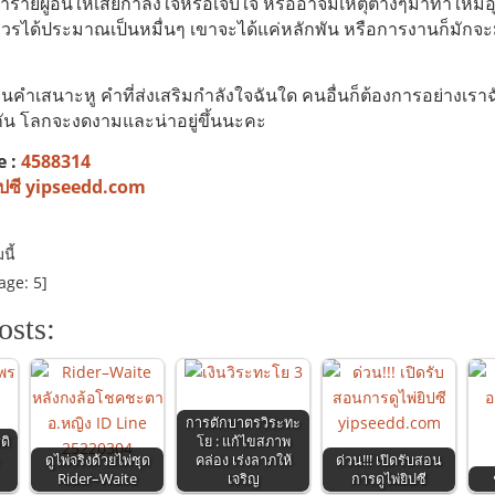
ายผู้อื่นให้เสียกำลังใจหรือเจ็บใจ หรืออาจมีเหตุต่างๆมาทำให้มีอุปส
วรได้ประมาณเป็นหมื่นๆ เขาจะได้แค่หลักพัน หรือการงานก็มักจะ
นคำเสนาะหู คำที่ส่งเสริมกำลังใจฉันใด คนอื่นก็ต้องการอย่างเราฉ
ัน โลกจะงดงามและน่าอยู่ขึ้นนะคะ
e :
4588314
ยิปซี yipseedd.com
ี้
age:
5
]
osts:
การตักบาตรวิระทะ
ดิ
โย : แก้ไขสภาพ
ดูไพ่จริงด้วยไพ่ชุด
คล่อง เร่งลาภให้
ด่วน!!! เปิดรับสอน
Rider–Waite
เจริญ
การดูไพ่ยิปซี