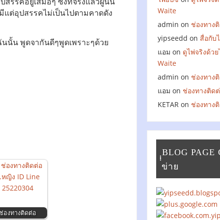
รรคอยู่เสมอๆ ซึ่งที่จริงแล้วผู้นั้น
Waite
มีแต่อุปสรรคไม่เป็นไปตามคาดดัง
admin
on
ช่องทางติ
yipseedd
on
สื่อกั
ันนั้น พูดจากันดีๆพูดเพราะๆด้วย
แอม
on
ดูไพ่จริงด้ว
Waite
admin
on
ช่องทางติ
แอม
on
ช่องทางติดต
KETAR
on
ช่องทางติ
ฺฺฺฺBLOG PAGE
ข่าย
ช่องทางติดต่อ