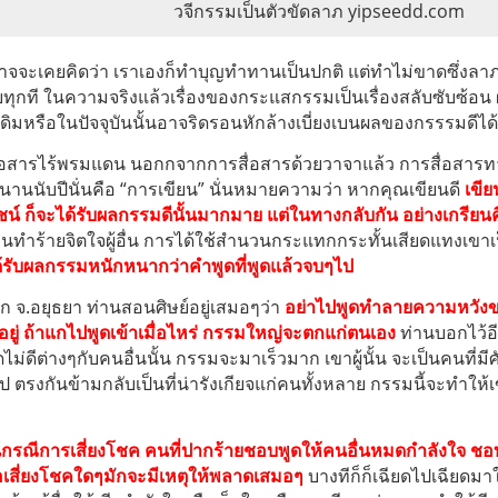
วจีกรรมเป็นตัวขัดลาภ yipseedd.com
จะเคยคิดว่า เราเองก็ทำบุญทำทานเป็นปกติ แต่ทำไม่ขาดซึ่งลาภผ
ยทุกที ในความจริงแล้วเรื่องของกระแสกรรมเป็นเรื่องสลับซับซ้อ
ดิมหรือในปัจจุบันนั้นอาจริดรอนหักล้างเบี่ยงเบนผลของกรรรมดีได้ 
่อสารไร้พรมแดน นอกกจากการสื่อสารด้วยวาจาแล้ว การสื่อสารทา
านนับปีนั่นคือ “การเขียน” นั่นหมาย
ความว่า หากคุณเขียนดี
เขี
โยชน์ ก็จะได้รับผลกรรมดีนั้นมากมาย แต่ในทางกลับกัน อย่างเกรียนค
ยนทำร้ายจิตใจผู้อื่น การได้ใช้สำนวนกระแทกกระทั้นเสียดแทงเขา
ด้รับผลกรรมหนักหนากว่าคำพูดที่พูดแล้วจบๆไป
ะแก จ.อยุธยา ท่านสอนศิษย์อยู่เสมอๆว่า
อย่าไปพูดทำลายความหวังข
มีอยู่ ถ้าแกไปพูดเข้าเมื่อไหร่ กรรมใหญ่จะตกแก่ตนเอง
ท่านบอกไว้อีก
ม่ดีต่างๆกับคนอื่นนั้น กรรมจะมาเร็วมาก เขาผู้นั้น จะเป็นคนที่ม
ป ตรงกันข้ามกลับเป็นที่น่ารังเกียจแก่คนทั้งหลาย กรรมนี้จะทำให้เขา
นกรณีการเสี่ยงโชค คนที่ปากร้ายชอบพูดให้คนอื่นหมดกำลังใจ ชอบแช
อเสี่ยงโชคใดๆมักจะมีเหตุให้พลาดเสมอๆ
บางทีก็ก็เฉียดไปเฉียดมาให