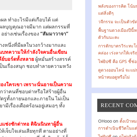
พลังของการคิด โน้ม
แต่สิ่งดีๆ
ล ทำอะไรมีแต่เกือบได้ แต่
วจีกรรม จะเป็นตัวข
น ผลบุญคุณอาจมีมาก แต่ผลกรรมที่
พื้นฐานดวงเมืองปีนี้
อย่างเช่นเรื่องของ
“สัมมาวาจา”
ตัวกันนะคะ
งหนึ่งที่มีผลในวงกว้างมากและ
การตักบาตรวิระทะโ
ยนบทความให้กำลังใจคนอื่นเขียน
คล่อง เร่งลาภให้เจริ
ีย์บอร์ดทั้งหลาย
ผู้หมั่นสร้างสรรค์
ไพ่ยิปซี คือ GPS ชี้ช่
เป็นเรื่องสนุก ชอบทำลายความหวัง
ดูดวงออนไลน์ จะแม่
หน้าหมอดูหรือไม่
องใครเขา เพราะนั่นอาจเป็นความ
ว่าคนที่ชอบด่าหรือใส่ร้ายผู้อื่น
ีศัตรูทั้งภายนอกและภายใน ไม่เป็น
RECENT CO
มีเรื่องเดือดร้อนอยู่เสมอๆ ทั้ง
OHooo
on
ตั้งเป้า
่งชักด่าทอ ติฉินนินทาผู้อื่น
การดำเนินชีวิตในแต
้เจ็บใจเล่นเสียทุกที ตามอย่างที่
ไพ่ยิปซี
on
ดูไพ่จริง