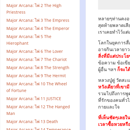
Major Arcana: ไพ่ 2 The High
Priestress
หลายๆท่านคงอาจ
Major Arcana: ไพ่ 3 The Empress
สุดท้ายพลาดเสี
Major Arcana: ไพ่ 4 The Emperor
เราเคยทำไว้แต่เ
Major Arcana: ไพ่ 5 The
โลกในยุคการสื
Hierophant
อาจกินเวลายาวน
Major Arcana: ไพ่ 6 The Lover
สิ่งที่มีแต่ประ
Major Arcana: ไพ่ 7 The Chariot
ข้อความ ข้อเขี
Major Arcana: ไพ่ 8 The Strength
ผู้อื่น ฯลฯ
ก็จะไ
Major Arcana: ไพ่ 9 The Hermit
หลวงปู่ดู่ วัดส
Major Arcana: ไพ่ 10 The Wheel
หวังเดียวที่เขา
of Fortune
รวมไปถึงการพูดไ
Major Arcana: ไพ่ 11 JUSTICE
ที่รักของคนทั่วไ
กายและใจ
Major Arcana: ไพ่ 12 The Hanged
Man
ที่เห็นชัดๆเลยใ
Major Arcana: ไพ่ 13 Death
เวลาซื้อหวยหรื
Major Arcana: ไพ่ 14 Temperance