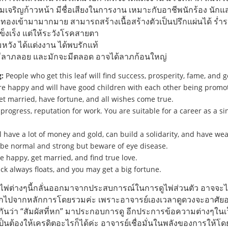
เจริญก้าวหน้า มีชื่อเสียงในการงาน เหมาะกับอาชีพนักร้อง นักแ
มีทองเข้ามามากมาย สามารถสร้างเนื้อสร้างตัวเป็นปรึกแผ่นได้ ร่ำร
ข็งเร็ง แต่ให้ระวังโรคสายตา
หวัง ได้แต่งงาน ได้พบรักแท้
ีลาภลอย และมักจะมีตลอด อาจได้ลาภก้อนใหญ่
:
People who get this leaf will find success, prosperity, fame, and g
re happy and will have good children with each other being promot
et married, have fortune, and all wishes come true.
progress, reputation for work. You are suitable for a career as a s
l have a lot of money and gold, can build a solidarity, and have wea
 be normal and strong but beware of eye disease.
be happy, get married, and find true love.
ck always floats, and you may get a big fortune.
ต่างๆนี้กลั่นออกมาจากประสบการณ์ในการดูไพ่ส่วนตัว อาจจะไม่
กไปจากหลักการโดยรวมค่ะ เพราะอาจารย์เองเวลาดูดวงจะอาศั
ียกกันว่า “สัมผัสที่หก” มาประกอบการดู อีกประการข้อความต่างๆใน
เป็นต้องให้เครดิตอะไรก็ได้ค่ะ อาจารย์เชื่อมั่นในพลังของการให้