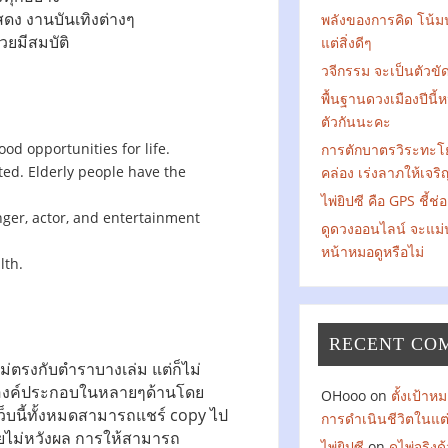
สดง งานบันเทิงต่างๆ
พลังของการคิด โน้ม
วยมีสมบัติ
แต่สิ่งดีๆ
วจีกรรม จะเป็นตัวข
พื้นฐานดวงเมืองปีนี้
ตัวกันนะคะ
ood opportunities for life.
การตักบาตรวิระทะโ
ed. Elderly people have the
คล่อง เร่งลาภให้เจริ
ไพ่ยิปซี คือ GPS ชี้ช่
inger, actor, and entertainment
ดูดวงออนไลน์ จะแม่
หน้าหมอดูหรือไม่
lth.
RECENT CO
ตรงกับตำราบางเล่ม แต่ก็ไม่
ยองค์ประกอบในหลายๆด้านโดย
OHooo
on
ตั้งเป้า
เว็บนี้ทั้งหมดสามารถแชร์ copy ไป
การดำเนินชีวิตในแต
โดยไม่หวังผล การให้สามารถ
ไพ่ยิปซี
on
ดูไพ่จริง