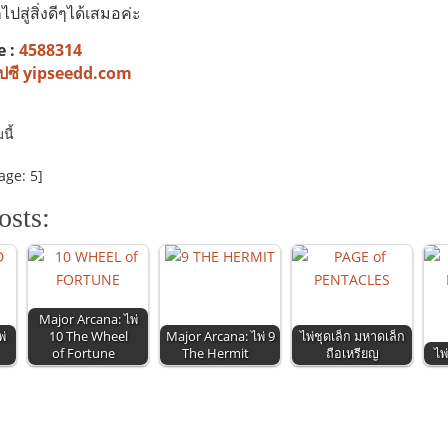
ปสู่สิ่งดีๆได้เสมอค่ะ
e :
4588314
ยิปซี yipseedd.com
ี้
age:
5
]
osts:
Major Arcana: ไพ่
่
10 The Wheel
Major Arcana: ไพ่ 9
ไพ่ชุดเล็ก มหาดเล็ก
of Fortune
The Hermit
ถือเหรียญ
ไพ