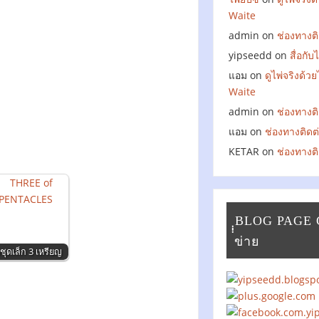
Waite
admin
on
ช่องทางติ
yipseedd
on
สื่อกั
แอม
on
ดูไพ่จริงด้ว
Waite
admin
on
ช่องทางติ
แอม
on
ช่องทางติดต
KETAR
on
ช่องทางติ
ฺฺฺฺBLOG PAGE
ข่าย
่ชุดเล็ก 3 เหรียญ