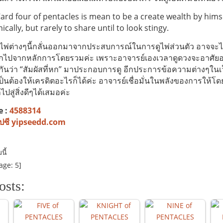
ard four of pentacles is mean to be a create wealth by himse
ally, but rarely to share until to look stingy.
ต่างๆนี้กลั่นออกมาจากประสบการณ์ในการดูไพ่ส่วนตัว อาจจะไม่
กไปจากหลักการโดยรวมค่ะ เพราะอาจารย์เองเวลาดูดวงจะอาศั
ียกกันว่า “สัมผัสที่หก” มาประกอบการดู อีกประการข้อความต่างๆใน
เป็นต้องให้เครดิตอะไรก็ได้ค่ะ อาจารย์เชื่อมั่นในพลังของการให้
ปสู่สิ่งดีๆได้เสมอค่ะ
e :
4588314
ยิปซี yipseedd.com
ี้
age:
5
]
osts: