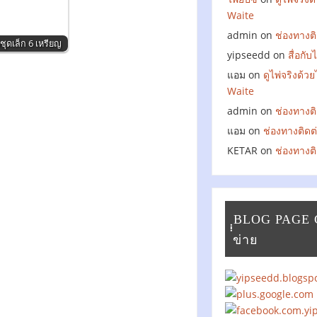
Waite
admin
on
ช่องทางติ
่ชุดเล็ก 6 เหรียญ
yipseedd
on
สื่อกั
แอม
on
ดูไพ่จริงด้ว
Waite
admin
on
ช่องทางติ
แอม
on
ช่องทางติดต
KETAR
on
ช่องทางติ
ฺฺฺฺBLOG PAGE
ข่าย