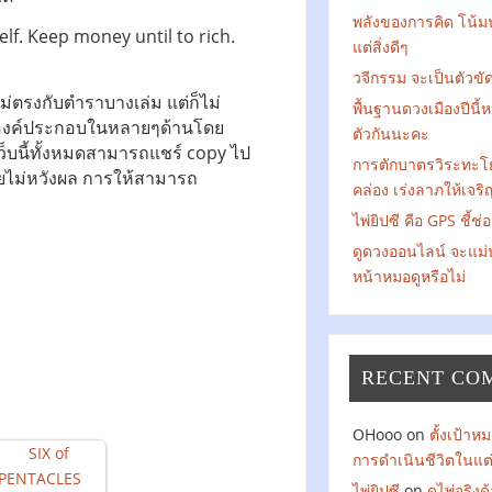
พลังของการคิด โน้ม
lf. Keep money until to rich.
แต่สิ่งดีๆ
วจีกรรม จะเป็นตัวข
ตรงกับตำราบางเล่ม แต่ก็ไม่
พื้นฐานดวงเมืองปีนี้
ยองค์ประกอบในหลายๆด้านโดย
ตัวกันนะคะ
เว็บนี้ทั้งหมดสามารถแชร์ copy ไป
การตักบาตรวิระทะโ
โดยไม่หวังผล การให้สามารถ
คล่อง เร่งลาภให้เจริ
ไพ่ยิปซี คือ GPS ชี้ช่
ดูดวงออนไลน์ จะแม่
หน้าหมอดูหรือไม่
RECENT CO
OHooo
on
ตั้งเป้า
การดำเนินชีวิตในแต
ไพ่ยิปซี
on
ดูไพ่จริง