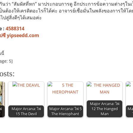
ียกกันว่า “สัมผัสที่หก” มาประกอบการดู อีกประการข้อความต่างๆใน
เป็นต้องให้เครดิตอะไรก็ได้ค่ะ อาจารย์เชื่อมั่นในพลังของการให้
ปสู่สิ่งดีๆได้เสมอค่ะ
e :
4588314
ยิปซี yipseedd.com
ี้
age:
5
]
osts:
Major Arcana: ไพ่
่
Major Arcana: ไพ่
Major Arcana: ไพ่ 5
12 The Hanged
Maj
T
15 The Devil
The Hierophant
Man