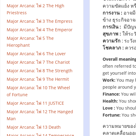
ความขัดแย้ง หรื
Major Arcana: ไพ่ 2 The High
การงาน :
อาจมี
Priestress
ข้าง ธุระกิจอา
Major Arcana: ไพ่ 3 The Empress
การเงิน :
มีปัญหา
Major Arcana: ไพ่ 4 The Emperor
สุขภาพ :
ให้ระวั
Major Arcana: ไพ่ 5 The
ความรัก
: ระวั
Hierophant
โชคลาภ :
ควรอย
Major Arcana: ไพ่ 6 The Lover
Overall meaning
Major Arcana: ไพ่ 7 The Chariot
often referred to
Major Arcana: ไพ่ 8 The Strength
get yourself into
Major Arcana: ไพ่ 9 The Hermit
Work:
You may h
people around y
Major Arcana: ไพ่ 10 The Wheel
Finance:
You wil
of Fortune
Health:
You shou
Major Arcana: ไพ่ 11 JUSTICE
Love :
You shoul
Major Arcana: ไพ่ 12 The Hanged
Fortune:
You sho
Man
ความหมายของไพ่
Major Arcana: ไพ่ 13 Death
คลาดเคลื่อนออ
Major Arcana: ไพ่ 14 Temperance