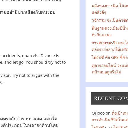
พลังของการคิด โน้ม
ยามอย่ามีปากเสียงกับคนรอบ
แต่สิ่งดีๆ
วจีกรรม จะเป็นตัวข
พื้นฐานดวงเมืองปีนี้
ตัวกันนะคะ
การตักบาตรวิระทะโ
คล่อง เร่งลาภให้เจริ
accidents, quarrels. Divorce is
ไพ่ยิปซี คือ GPS ชี้ช่
ve, and let go. You should try not to
ดูดวงออนไลน์ จะแม่
หน้าหมอดูหรือไม่
isor. Try not to argue with the
g.
RECENT CO
OHooo
on
ตั้งเป้า
ตรงกับตำราบางเล่ม แต่ก็ไม่
การดำเนินชีวิตในแต
ยองค์ประกอบในหลายๆด้านโดย
ไพ่ยิปซี
on
ดูไพ่จริง