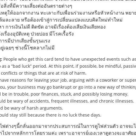
อสิ่งที่มีความเสี่ยงต่ออันตรายต่างๆ
เหตุให้ออกจากงาน ทะเลาะกับเพื่อนร่วมงานหรือหัวหน้างาน พยา
จล้มละลาย หรือต้องเข้าสู่การเปลี่ยนแปลงแบบคิดใหม่ทำใหม่
 การเงินไม่ดี ติดขัด อาจมีเรื่องต้องเสียเงินเสียทอง
งเรื่องอุบัติเหตุ ป่วยบ่อย มีโรคเรื้อรัง
งการมีปากเสียงขั้นรุนแรง
ู่เฉยๆ ช่วงนี้โชคลาภไม่มี
:
People who get this card tend to have unexpected events such as 
 as a “bad luck” period. At this point, if possible, be mindful, passi
 conflicts or things that are at risk of harm.
ave reasons for leaving your job, arguing with a coworker or superv
ou, your business may go bankrupt or go into a new way of thinkin
l be in trouble, poor finances, stuck, and possibly losing money.
ld be wary of accidents, frequent illnesses, and chronic illnesses.
d be wary of harsh arguments.
uld stay still because there is no luck these days.
ต่างๆนี้กลั่นออกมาจากประสบการณ์ในการดูไพ่ส่วนตัว อาจจะไม่
กไปจากหลักการโดยรวมค่ะ เพราะอาจารย์เองเวลาดูดวงจะอาศั