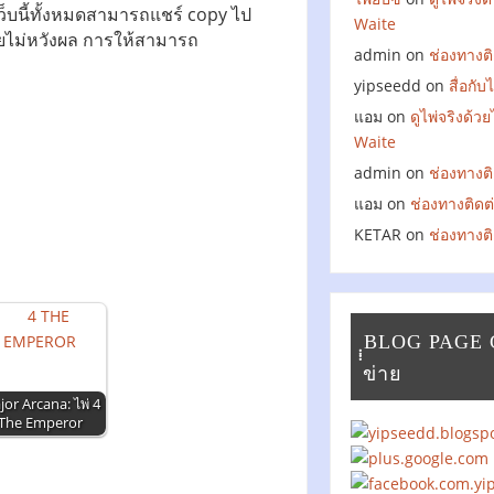
เว็บนี้ทั้งหมดสามารถแชร์ copy ไป
Waite
โดยไม่หวังผล การให้สามารถ
admin
on
ช่องทางติ
yipseedd
on
สื่อกั
แอม
on
ดูไพ่จริงด้ว
Waite
admin
on
ช่องทางติ
แอม
on
ช่องทางติดต
KETAR
on
ช่องทางติ
ฺฺฺฺBLOG PAGE
ข่าย
or Arcana: ไพ่ 4
The Emperor