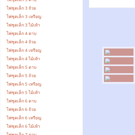
ไพ่ชุดเล็ก 3 ถ้วย
ไพ่ชุดเล็ก 3 เหรียญ
ไพ่ชุดเล็ก 3 ไม้เท้า
ไพ่ชุดเล็ก 4 ดาบ
ไพ่ชุดเล็ก 4 ถ้วย
ไพ่ชุดเล็ก 4 เหรียญ
ไพ่ชุดเล็ก 4 ไม้เท้า
ไพ่ชุดเล็ก 5 ดาบ
ไพ่ชุดเล็ก 5 ถ้วย
ไพ่ชุดเล็ก 5 เหรียญ
ไพ่ชุดเล็ก 5 ไม้เท้า
ไพ่ชุดเล็ก 6 ดาบ
ไพ่ชุดเล็ก 6 ถ้วย
ไพ่ชุดเล็ก 6 เหรียญ
ไพ่ชุดเล็ก 6 ไม้เท้า
ไพ่ชุดเล็ก 7 ดาบ