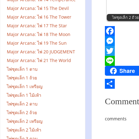
Major Arcana: ไพ่ 15 The Devil
Major Arcana: ไพ่ 16 The Tower
ไพ่ชุดเล็ก 2 ถ้วย
Major Arcana: ไพ่ 17 The Star
Major Arcana: ไพ่ 18 The Moon
F
Major Arcana: ไพ่ 19 The Sun
a
M
Major Arcana: ไพ่ 20 JUDGEMENT
Major Arcana: ไพ่ 21 The World
c
e
T
ไพ่ชุดเล็ก 1 ดาบ
Share
e
s
w
L
ไพ่ชุดเล็ก 1 ถ้วย
b
s
i
i
ไพ่ชุดเล็ก 1 เหรียญ
o
e
t
n
S
ไพ่ชุดเล็ก 1 ไม้เท้า
Comment
o
n
t
e
h
ไพ่ชุดเล็ก 2 ดาบ
k
g
e
ไพ่ชุดเล็ก 2 ถ้วย
a
comments
e
r
ไพ่ชุดเล็ก 2 เหรียญ
r
ไพ่ชุดเล็ก 2 ไม้เท้า
r
e
ไพ่ชุดเล็ก 3 ดาบ